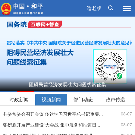
适老版
阻碍民营经济发展壮大问题线索征集
1
2
3
4
5
6
7
8
时政新闻
视频新闻
部门动态
政声传递
县委常委会召开会议 传达学习习近平总书记重要...
08-07
张衍彪开展产业建设“大会战”集中服务和推进日...
08-07