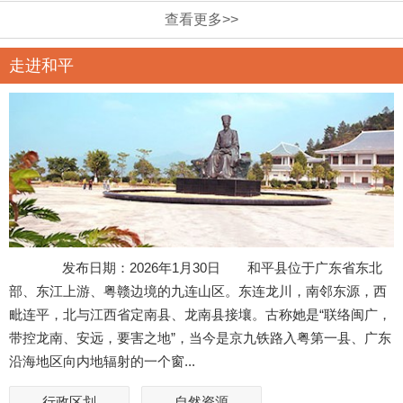
规划（20...
关于公开征求《关于进一步明确对我县低收入群
查看更多>>
体、重点优抚...
关于征求《和平县农村公益性公墓管理办法》（征
走进和平
求意见稿）...
关于公开征求《县城福和大道、工业一路、商业步
行街设置为...
关于公开征求《和平县推动新上规模以上服务业、
限额以上商...
和平县自然资源局关于征求《河源市和平县征收地
上附着物和...
关于公开征集《关于征求和平县涉河建设项目管理
规定》（征...
发布日期：2026年1月30日 和平县位于广东省东北
部、东江上游、粤赣边境的九连山区。东连龙川，南邻东源，西
毗连平，北与江西省定南县、龙南县接壤。古称她是“联络闽广，
带控龙南、安远，要害之地”，当今是京九铁路入粤第一县、广东
沿海地区向内地辐射的一个窗...
行政区划
自然资源