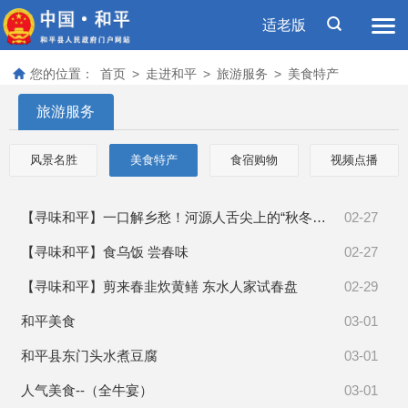
适老版
您的位置：
首页
>
走进和平
>
旅游服务
>
美食特产
旅游服务
风景名胜
美食特产
食宿购物
视频点播
【寻味和平】一口解乡愁！河源人舌尖上的“秋冬味道”
02-27
【寻味和平】食乌饭 尝春味
02-27
【寻味和平】剪来春韭炊黄鳝 东水人家试春盘
02-29
和平美食
03-01
和平县东门头水煮豆腐
03-01
人气美食--（全牛宴）
03-01