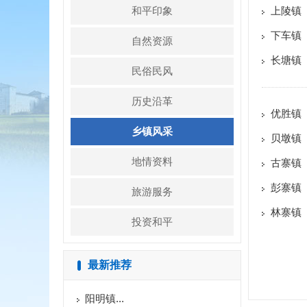
和平印象
上陵镇
下车镇
自然资源
长塘镇
民俗民风
历史沿革
优胜镇
乡镇风采
贝墩镇
地情资料
古寨镇
彭寨镇
旅游服务
林寨镇
投资和平
最新推荐
阳明镇...