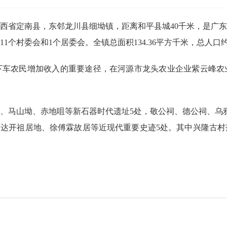
省定南县，东邻龙川县细坳镇，距离和平县城40千米，是广东
个村委会和1个居委会。全镇总面积134.36平方千米，总人口约2
农民增加收入的重要途径，在河源市龙头农业企业紫云峰农
马山坳、赤地咀等新石器时代遗址5处，敬公祠、德公祠、乌鸦
、石达开祖居地、徐傅霖故居等近现代重要史迹5处。其中兴隆古