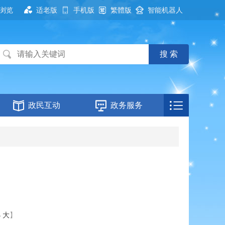
浏览
适老版
手机版
繁體版
智能机器人
政民互动
政务服务
小
大
】