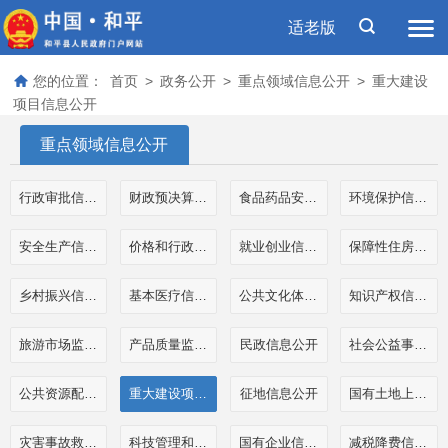
适老版
您的位置：
首页
>
政务公开
>
重点领域信息公开
>
重大建设
项目信息公开
重点领域信息公开
行政审批信息公开
财政预决算和三公经费公开
食品药品安全信息公开
环境保护信息公开
安全生产信息公开
价格和行政事业性收费信息公开
就业创业信息公开
保障性住房信息公开
乡村振兴信息公开
基本医疗信息公开
公共文化体育信息公开
知识产权信息公开
旅游市场监管执法信息公开
产品质量监管执法信息公开
民政信息公开
社会公益事业公开
公共资源配置信息公开
重大建设项目信息公开
征地信息公开
国有土地上房屋征收补偿信息公开
灾害事故救援信息公开
科技管理和项目经费信息公开
国有企业信息公开
减税降费信息公开