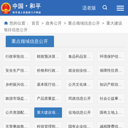
适老版
您的位置：
首页
>
政务公开
>
重点领域信息公开
>
重大建设
项目信息公开
重点领域信息公开
行政审批信息公开
财政预决算和三公经费公开
食品药品安全信息公开
环境保护信息公开
安全生产信息公开
价格和行政事业性收费信息公开
就业创业信息公开
保障性住房信息公开
乡村振兴信息公开
基本医疗信息公开
公共文化体育信息公开
知识产权信息公开
旅游市场监管执法信息公开
产品质量监管执法信息公开
民政信息公开
社会公益事业公开
公共资源配置信息公开
重大建设项目信息公开
征地信息公开
国有土地上房屋征收补偿信息公开
灾害事故救援信息公开
科技管理和项目经费信息公开
国有企业信息公开
减税降费信息公开