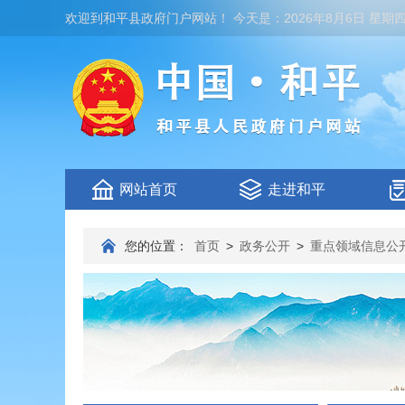
欢迎到
和平县政府门户网站
！
今天是：
2026年8月6日 星期
网站首页
走进和平
您的位置：
首页
>
政务公开
>
重点领域信息公