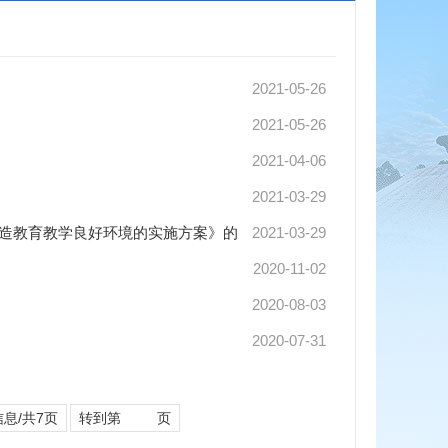
2021-05-26
2021-05-26
2021-04-06
2021-03-29
营造教育教学良好环境的实施方案》的
2021-03-29
2020-11-02
2020-08-03
2020-07-31
信息/共7页
转到第
页