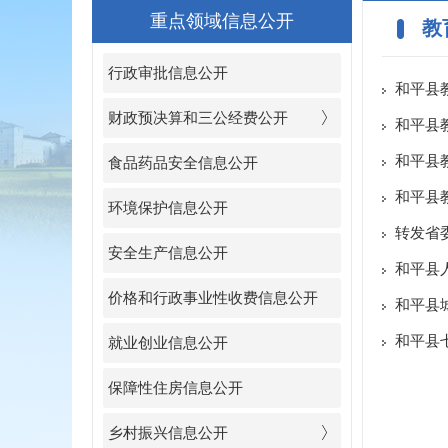
重点领域信息公开
教
行政审批信息公开
和平县
财政预决算和三公经费公开
和平县
和平县
食品药品安全信息公开
和平县
环境保护信息公开
转发省
安全生产信息公开
通知
和平县
价格和行政事业性收费信息公开
和平县
和平县
就业创业信息公开
保障性住房信息公开
乡村振兴信息公开