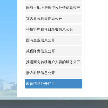
国有土地上房屋征收补偿信息公开
灾害事故救援信息公开
科技管理和项目经费信息公开
国有企业信息公开
减税降费信息公开
推进面向转移落户人员的服务公开
涉农补贴信息公开
教育信息公开栏目