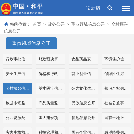
适老版
您的位置：
首页
>
政务公开
>
重点领域信息公开
>
乡村振兴
信息公开
重点领域信息公开
行政审批信息公开
财政预决算和三公经费公开
食品药品安全信息公开
环境保护信息公开
安全生产信息公开
价格和行政事业性收费信息公开
就业创业信息公开
保障性住房信息公开
乡村振兴信息公开
基本医疗信息公开
公共文化体育信息公开
知识产权信息公开
旅游市场监管执法信息公开
产品质量监管执法信息公开
民政信息公开
社会公益事业公开
公共资源配置信息公开
重大建设项目信息公开
征地信息公开
国有土地上房屋征收补偿信息公开
灾害事故救援信息公开
科技管理和项目经费信息公开
国有企业信息公开
减税降费信息公开