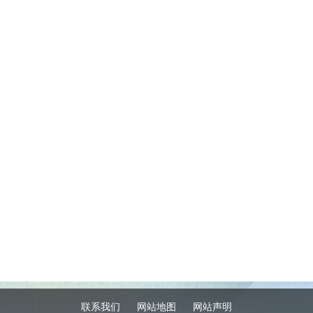
联系我们
网站地图
网站声明