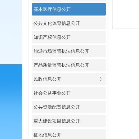
基本医疗信息公开
公共文化体育信息公开
知识产权信息公开
旅游市场监管执法信息公开
产品质量监管执法信息公开
民政信息公开
社会公益事业公开
公共资源配置信息公开
重大建设项目信息公开
征地信息公开