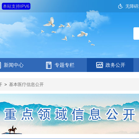
六
本站支持IPV6
无障碍
新闻中心
专题专栏
政务公开
开
>
基本医疗信息公开