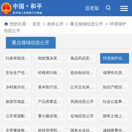
适老版
您的位置：
首页
>
政务公开
>
重点领域信息公开
>
环境保护
信息公开
重点领域信息公开
行政审批信息公开
财政预决算和三公经费公开
食品药品安全信息公开
环境保护信息公开
安全生产信息公开
价格和行政事业性收费信息公开
就业创业信息公开
保障性住房信息公开
乡村振兴信息公开
基本医疗信息公开
公共文化体育信息公开
知识产权信息公开
旅游市场监管执法信息公开
产品质量监管执法信息公开
民政信息公开
社会公益事业公开
公共资源配置信息公开
重大建设项目信息公开
征地信息公开
国有土地上房屋征收补偿信息公开
灾害事故救援信息公开
科技管理和项目经费信息公开
国有企业信息公开
减税降费信息公开