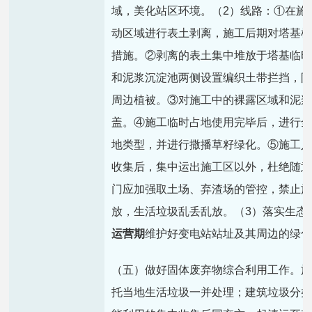
域，美化站区环境。（2）线路：①在施
动区域进行表土剥离，施工后期对塔基
措施。②剥离的表土集中堆放于塔基临
和泥浆沉淀池两侧设置编织土带拦挡，
周边植被。③对施工中的裸露区域和泥
盖。④施工临时占地使用完毕后，进行
地类型，并进行撒播草籽绿化。⑤施工
收集后，集中运出施工区以外，杜绝随
门应加强取土场、弃渣场的管控，禁止
放，生活垃圾乱丢乱放。（3）落实生态
运营期
维护好变电站站址及其周边的绿
（五）做好固体废弃物综合利用工作。
托当地生活垃圾一并处理；建筑垃圾分