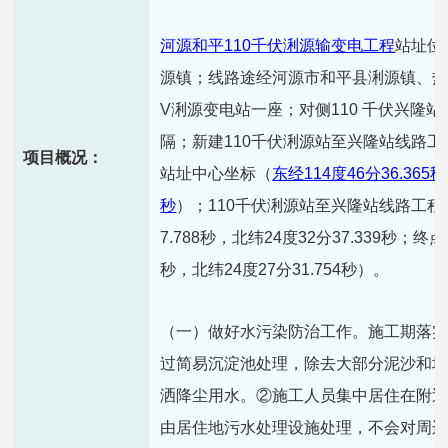
河源和平110千伏浰源输变电工程
站址位
源镇；线路途经河源市和平县浰源镇、热水
V浰源变电站一座；对侧110 千伏兴隆站扩
隔；新建110千伏浰源站至兴隆站线路工
项目概况：
站址中心坐标（
东经114度46分36.365秒
秒
）；110千伏浰源站至兴隆站线路工程（
7.788秒，北纬24度32分37.339秒；终点
秒，北纬24度27分31.754秒）。
（一）做好水污染防治工作。施工期落
过简易沉淀池处理，除去大部分泥沙和
洒降尘用水。②施工人员集中居住在附
由居住地污水处理设施处理，不会对周