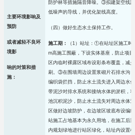
防护林等措施隔音降噪。③拟建架空线
低噪声的导线，并优化架线高度。
主要环境影响及
预防
（四）做好生态水土保持工作。
或者减轻不良环
施工期：
（1）站址：①在站址区施工时
境影
m高施工围蔽，下设实体基座，防止项目
区内临时裸露区域布设彩条布覆盖，减
响的对策和措
刷。③在围墙周边设置浆砌片石排水沟
施：
编织袋拦挡，防止水土流失进入周边水
带泥沙对排水系统和接纳水体的淤积，
池沉积泥沙，防止水土流失对周边水体
区做好边坡防护，在边坡区坡底布设编织
站施工占地基本为永久用地，在施工后期
内规划绿地进行站区绿化，站址内设置