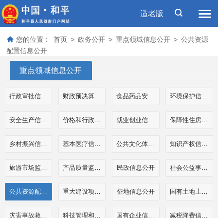
适老版
您的位置：
首页
>
政务公开
>
重点领域信息公开
>
公共资源
配置信息公开
重点领域信息公开
行政审批信息公开
财政预决算和三公经费公开
食品药品安全信息公开
环境保护信息公开
安全生产信息公开
价格和行政事业性收费信息公开
就业创业信息公开
保障性住房信息公开
乡村振兴信息公开
基本医疗信息公开
公共文化体育信息公开
知识产权信息公开
旅游市场监管执法信息公开
产品质量监管执法信息公开
民政信息公开
社会公益事业公开
公共资源配置信息公开
重大建设项目信息公开
征地信息公开
国有土地上房屋征收补偿信息公开
灾害事故救援信息公开
科技管理和项目经费信息公开
国有企业信息公开
减税降费信息公开