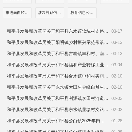
推进面向转移落户人员的服务公开
涉农补贴信息公开
教育信息公开栏目
和平县发展和改革局关于和平县东水镇软坑村支路硬底化建设项目初步设计概算的批复
03-17
和平县发展和改革局关于阳明镇乡村振兴示范带沿线特色节点建设项目初步设计概算的批复
03-13
和平县发展和改革局关于和平县古寨镇丰和村、南兴村、水西村村内道路建设（第二批）项目初步设计概算的批复
03-13
和平县发展和改革局关于和平县福和产业转移工业园污水处理厂及管网建设工程项目初步设计概算的批复
03-04
和平县发展和改革局关于和平县合水镇中和村美丽乡村示范点提升项目初步设计概算的批复
02-10
和平县发展和改革局关于东水镇大田村金峰自然村道路建设工程项目初步设计概算的批复
02-10
和平县发展和改革局关于和平县浰源镇李田村河道两旁整治提升项目初步设计概算的批复
02-02
和平县发展和改革局关于和平县东水镇显塘村支路硬底化工程项目初步设计概算的批复
02-02
和平县发展和改革局关于和平县公白镇2025年街道城乡风貌管控路灯亮化项目初步设计概算的批复
01-28