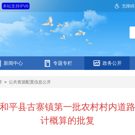
五
本站支持IPV6
无障碍
新闻中心
专题专栏
政务公开
开
>
公共资源配置信息公开
和平县古寨镇第一批农村村内道
计概算的批复