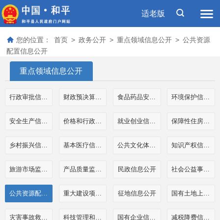
适老版
您的位置：
首页
>
政务公开
>
重点领域信息公开
>
公共资源
配置信息公开
重点领域信息公开
行政审批信息公开
财政预决算和三公经费公开
食品药品安全信息公开
环境保护信息公开
安全生产信息公开
价格和行政事业性收费信息公开
就业创业信息公开
保障性住房信息公开
乡村振兴信息公开
基本医疗信息公开
公共文化体育信息公开
知识产权信息公开
旅游市场监管执法信息公开
产品质量监管执法信息公开
民政信息公开
社会公益事业公开
公共资源配置信息公开
重大建设项目信息公开
征地信息公开
国有土地上房屋征收补偿信息公开
灾害事故救援信息公开
科技管理和项目经费信息公开
国有企业信息公开
减税降费信息公开