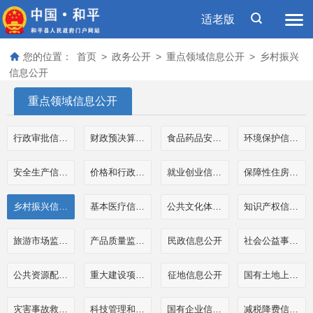
适老版
您的位置：
首页
>
政务公开
>
重点领域信息公开
>
乡村振兴
信息公开
重点领域信息公开
行政审批信息公开
财政预决算和三公经费公开
食品药品安全信息公开
环境保护信息公开
安全生产信息公开
价格和行政事业性收费信息公开
就业创业信息公开
保障性住房信息公开
乡村振兴信息公开
基本医疗信息公开
公共文化体育信息公开
知识产权信息公开
旅游市场监管执法信息公开
产品质量监管执法信息公开
民政信息公开
社会公益事业公开
公共资源配置信息公开
重大建设项目信息公开
征地信息公开
国有土地上房屋征收补偿信息公开
灾害事故救援信息公开
科技管理和项目经费信息公开
国有企业信息公开
减税降费信息公开