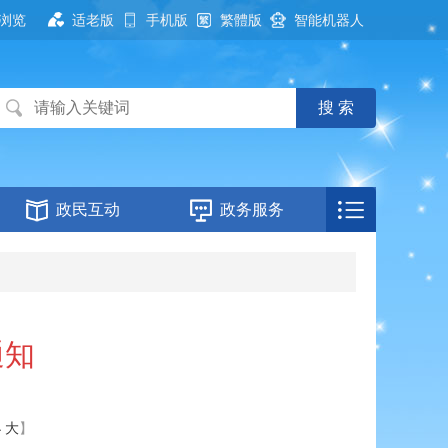
浏览
适老版
手机版
繁體版
智能机器人
政民互动
政务服务
通知
小
大
】