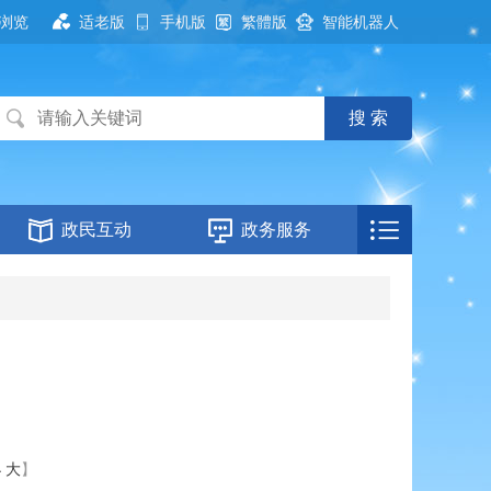
浏览
适老版
手机版
繁體版
智能机器人
政民互动
政务服务
小
大
】