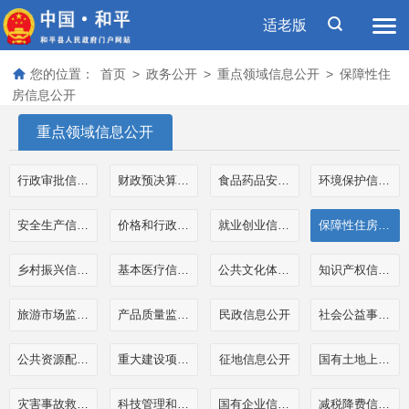
适老版
您的位置：
首页
>
政务公开
>
重点领域信息公开
>
保障性住
房信息公开
重点领域信息公开
行政审批信息公开
财政预决算和三公经费公开
食品药品安全信息公开
环境保护信息公开
安全生产信息公开
价格和行政事业性收费信息公开
就业创业信息公开
保障性住房信息公开
乡村振兴信息公开
基本医疗信息公开
公共文化体育信息公开
知识产权信息公开
旅游市场监管执法信息公开
产品质量监管执法信息公开
民政信息公开
社会公益事业公开
公共资源配置信息公开
重大建设项目信息公开
征地信息公开
国有土地上房屋征收补偿信息公开
灾害事故救援信息公开
科技管理和项目经费信息公开
国有企业信息公开
减税降费信息公开