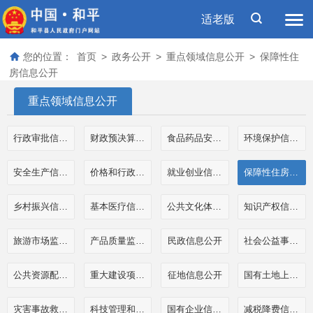
适老版
您的位置：
首页
>
政务公开
>
重点领域信息公开
>
保障性住
房信息公开
重点领域信息公开
行政审批信息公开
财政预决算和三公经费公开
食品药品安全信息公开
环境保护信息公开
安全生产信息公开
价格和行政事业性收费信息公开
就业创业信息公开
保障性住房信息公开
乡村振兴信息公开
基本医疗信息公开
公共文化体育信息公开
知识产权信息公开
旅游市场监管执法信息公开
产品质量监管执法信息公开
民政信息公开
社会公益事业公开
公共资源配置信息公开
重大建设项目信息公开
征地信息公开
国有土地上房屋征收补偿信息公开
灾害事故救援信息公开
科技管理和项目经费信息公开
国有企业信息公开
减税降费信息公开