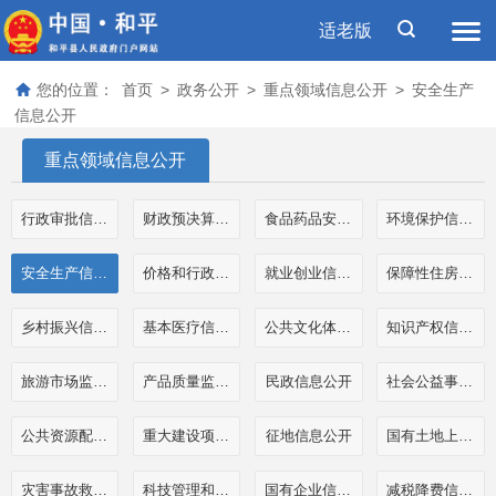
适老版
您的位置：
首页
>
政务公开
>
重点领域信息公开
>
安全生产
信息公开
重点领域信息公开
行政审批信息公开
财政预决算和三公经费公开
食品药品安全信息公开
环境保护信息公开
安全生产信息公开
价格和行政事业性收费信息公开
就业创业信息公开
保障性住房信息公开
乡村振兴信息公开
基本医疗信息公开
公共文化体育信息公开
知识产权信息公开
旅游市场监管执法信息公开
产品质量监管执法信息公开
民政信息公开
社会公益事业公开
公共资源配置信息公开
重大建设项目信息公开
征地信息公开
国有土地上房屋征收补偿信息公开
灾害事故救援信息公开
科技管理和项目经费信息公开
国有企业信息公开
减税降费信息公开