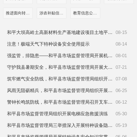
推进面向转移落户人员的服务公开
涉农补贴信息公开
教育信息公开栏目
和平大坝高岭土高新材料生产基地建设项目土地平整工程“5·13”一般爆破事故调查报告
08-15
注意！极端天气下特种设备安全使用提示
08-14
强监管，排隐患——和平县市场监督管理局开展机电类特种设备专项检查
08-01
守护我县暑期安全，和平县市场监督管理局开展大型游乐设施安全专项检查
07-21
筑牢燃气安全防线，和平县市场监督管理局组织开展燃气泄漏应急救援演练
07-08
风雨无阻砺精兵，和平县市场监督管理局组织开展液化气泄漏事故应急救援演练
06-25
警钟长鸣筑防线，和平县市场监督管理局召开叉车安全警示教育宣贯培训会
06-12
和平县市场监督管理局组织开展电梯应急救援演练
05-30
和平县市场监督管理局三举措深入开展特种设备隐患排查治理行动
05-19