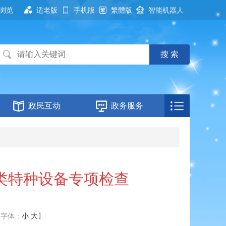
浏览
适老版
手机版
繁體版
智能机器人
政民互动
政务服务
类特种设备专项检查
【字体：
小
大
】