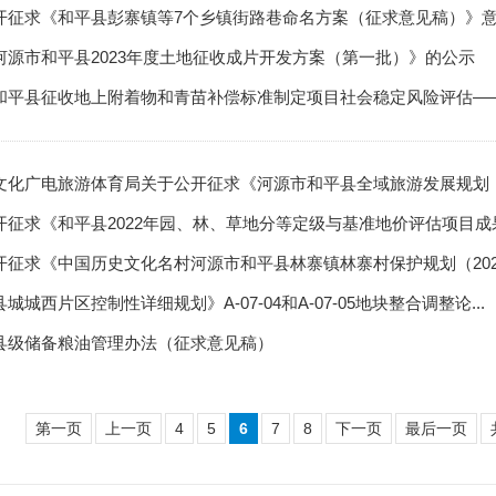
开征求《和平县彭寨镇等7个乡镇街路巷命名方案（征求意见稿）》
河源市和平县2023年度土地征收成片开发方案（第一批）》的公示
和平县征收地上附着物和青苗补偿标准制定项目社会稳定风险评估——公
文化广电旅游体育局关于公开征求《河源市和平县全域旅游发展规划（征
开征求《和平县2022年园、林、草地分等定级与基准地价评估项目成果
征求《中国历史文化名村河源市和平县林寨镇林寨村保护规划（2022-2
城城西片区控制性详细规划》A-07-04和A-07-05地块整合调整论...
县级储备粮油管理办法（征求意见稿）
第一页
上一页
4
5
6
7
8
下一页
最后一页