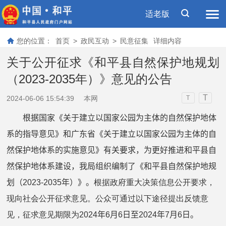
适老版
您的位置：
首页
>
政民互动
>
民意征集
详细内容
关于公开征求《和平县自然保护地规划
（2023-2035年）》意见的公告
T
2024-06-06 15:54:39
本网
T
根据国家《关于建立以国家公园为主体的自然保护地体
系的指导意见》和广东省《关于建立以国家公园为主体的自
然保护地体系的实施意见》有关要求，为更好推进
和平县
自
然保护地体系建设，我局组织编制了《
和平县
自然保护地规
划（
2023-2035
年）》。
根据政府重大决策信息公开要求，
现向社会公开征求意见。公众可通过以下途径提出反馈意
见，征求意见期限为202
4
年
6
月
6
日至
202
4
年
7
月
6
日。