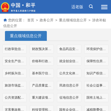
适老版
您的位置：
首页
>
政务公开
>
重点领域信息公开
>
涉农补贴
信息公开
重点领域信息公开
行政审批信息公开
财政预决算和三公经费公开
食品药品安全信息公开
环境保护信息公开
安全生产信息公开
价格和行政事业性收费信息公开
就业创业信息公开
保障性住房信息公开
乡村振兴信息公开
基本医疗信息公开
公共文化体育信息公开
知识产权信息公开
旅游市场监管执法信息公开
产品质量监管执法信息公开
民政信息公开
社会公益事业公开
公共资源配置信息公开
重大建设项目信息公开
征地信息公开
国有土地上房屋征收补偿信息公开
灾害事故救援信息公开
科技管理和项目经费信息公开
国有企业信息公开
减税降费信息公开