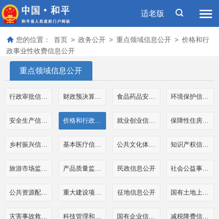
适老版
您的位置：
首页
>
政务公开
>
重点领域信息公开
>
价格和行
政事业性收费信息公开
重点领域信息公开
行政审批信息公开
财政预决算和三公经费公开
食品药品安全信息公开
环境保护信息公开
安全生产信息公开
价格和行政事业性收费信息公开
就业创业信息公开
保障性住房信息公开
乡村振兴信息公开
基本医疗信息公开
公共文化体育信息公开
知识产权信息公开
旅游市场监管执法信息公开
产品质量监管执法信息公开
民政信息公开
社会公益事业公开
公共资源配置信息公开
重大建设项目信息公开
征地信息公开
国有土地上房屋征收补偿信息公开
灾害事故救援信息公开
科技管理和项目经费信息公开
国有企业信息公开
减税降费信息公开