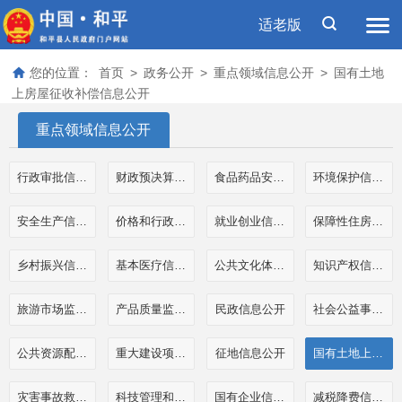
适老版
您的位置：
首页
>
政务公开
>
重点领域信息公开
>
国有土地
上房屋征收补偿信息公开
重点领域信息公开
行政审批信息公开
财政预决算和三公经费公开
食品药品安全信息公开
环境保护信息公开
安全生产信息公开
价格和行政事业性收费信息公开
就业创业信息公开
保障性住房信息公开
乡村振兴信息公开
基本医疗信息公开
公共文化体育信息公开
知识产权信息公开
旅游市场监管执法信息公开
产品质量监管执法信息公开
民政信息公开
社会公益事业公开
公共资源配置信息公开
重大建设项目信息公开
征地信息公开
国有土地上房屋征收补偿信息公开
灾害事故救援信息公开
科技管理和项目经费信息公开
国有企业信息公开
减税降费信息公开