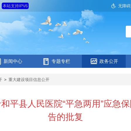
五
本站支持IPV6
无障碍
新闻中心
专题专栏
政务公开
开
>
重大建设项目信息公开
和平县人民医院“平急两用”应急
告的批复