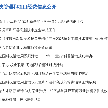
技管理和项目经费信息公开
“百千万工程”县域创新基地（和平县）现场评估论证会
局调研和平县高新技术企业申报工作
发《河源市科学技术局关于组织开展2025年省工程技术研究中心申
中心走访企业，精准解读高企政策
年全国科技活动周系列活动——“六一·童行”科普活动成功举办
功举办“校企联动·飞地赋能”精准对接行动
中心组织专家团队赴同湖月茶场开展实地观摩与技术交流
5年全国科技活动周启动仪式暨和平县评茶技能培训活动圆满成功
能人才培育 精准助力茶业升级—和平县首期评茶师职业技能培训成效
油茶种植加工技术培训活动