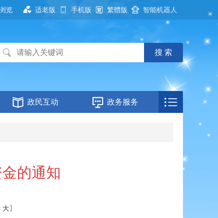
浏览
适老版
手机版
繁體版
智能机器人
政民互动
政务服务
资金的通知
小
大
】