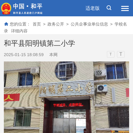
适老版
您的位置：
首页
>
政务公开
>
公共企事业单位信息
>
学校名
录
详细内容
和平县阳明镇第二小学
T
2025-01-15 18:08:59
本网
T