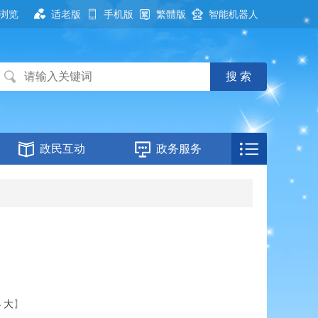
浏览
适老版
手机版
繁體版
智能机器人
政民互动
政务服务
小
大
】