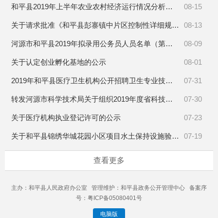
和平县2019年上半年农业农村经济运行情况分析报告
08-15
关于请求批准《和平县彭寨镇中片区控制性详细规划》方案公示的请示
08-13
河源市和平县2019年拟录用公务员人员名单（第一批）公示
08-09
关于认定创业孵化基地的公示
08-01
2019年和平县医疗卫生机构公开招聘卫生专业技术人员总成绩及体检有关事项公告
07-31
转发河源市科学技术局关于组织2019年度省科技专项资金（“大专项”+“任务清单”）项目申报的通知
07-30
关于医疗机构执业登记许可的公示
07-23
关于和平县锦绣华城花园小区项目水土保持设施验收报备证明的函
07-19
查看更多
主办：和平县人民政府办公室 管理维护：和平县政务公开管理中心 备案序
号：粤ICP备05080401号
电脑版