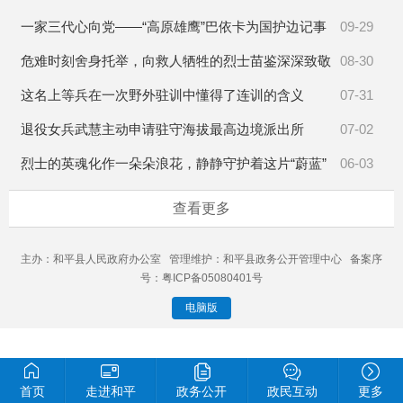
一家三代心向党——“高原雄鹰”巴依卡为国护边记事
09-29
危难时刻舍身托举，向救人牺牲的烈士苗鉴深深致敬
08-30
这名上等兵在一次野外驻训中懂得了连训的含义
07-31
退役女兵武慧主动申请驻守海拔最高边境派出所
07-02
烈士的英魂化作一朵朵浪花，静静守护着这片“蔚蓝”
06-03
查看更多
主办：和平县人民政府办公室 管理维护：和平县政务公开管理中心 备案序
号：粤ICP备05080401号
电脑版
首页
走进和平
政务公开
政民互动
更多