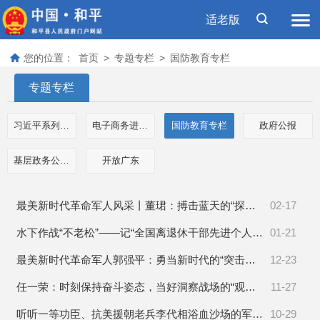
适老版
您的位置：
首页
>
专题专栏
>
国防教育专栏
专题专栏
习近平系列重要讲话数据库
电子商务进农村示范工作专栏
国防教育专栏
政府公报
基层政务公开事项标准目录
开放广东
最美新时代革命军人风采丨董珺：搏击蓝天的“探路先锋”
02-17
水下作战“不老松”——记“全国离退休干部先进个人”、原海军潜艇学院教授胡均川
01-21
最美新时代革命军人郭强平：勇当新时代的“突击队员”
12-23
任一荣：时刻保持奋斗姿态，当好洞察战场的“观风者”
11-27
听听一等功臣、抗美援朝老兵李代相浴血沙场的军旅故事
10-29