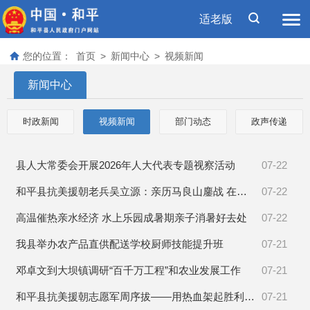
适老版
您的位置：
首页
>
新闻中心
>
视频新闻
新闻中心
时政新闻
视频新闻
部门动态
政声传递
县人大常委会开展2026年人大代表专题视察活动
07-22
和平县抗美援朝老兵吴立源：亲历马良山鏖战 在炮火中坚守阵地
07-22
高温催热亲水经济 水上乐园成暑期亲子消暑好去处
07-22
我县举办农产品直供配送学校厨师技能提升班
07-21
邓卓文到大坝镇调研“百千万工程”和农业发展工作
07-21
和平县抗美援朝志愿军周序拔——用热血架起胜利线的通讯兵
07-21