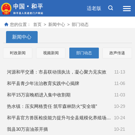
适老版
您的位置：
首页
>
新闻中心
>
部门动态
新闻中心
时政新闻
视频新闻
部门动态
政声传递
河源和平交通：市县联动强执法，凝心聚力见实效
11-13
和平县青少年法治教育实践中心揭牌
11-06
和平15万亩晚稻进入集中收割期
11-03
热水镇：压实网格责任 筑牢森林防火“安全墙”
10-29
和平县官方兽医检疫能力提升与全县规模化养殖场生物安全专题培训开班
10-24
我县30万亩油茶开摘
10-21