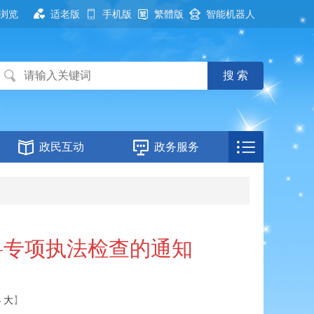
浏览
适老版
手机版
繁體版
智能机器人
政民互动
政务服务
料专项执法检查的通知
小
大
】