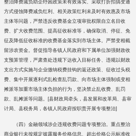
整治降费减负助企纾困政策未有效落实、采取打折扣搞变通
方式侵蚀降费减负红利、相关政策红利未及时有效惠及市场
主体等问题，严禁违反收费基金立项审批权限自立名目收
费、扩大收费范围、提高征收标准等，确保取消、停征、免
征及降低征收标准的收费基金落实到市场主体。严禁变相截
留涉农资金。督促指导各镇人民政府和下属单位加强财政收
支预算管理，严肃查处违规下达收入目标任务、违规以财政
支出方式实施与企业缴纳税费挂钩的返还政策、征收过头税
费、集中开展逐利式乱检查乱罚款、向市场主体强制或变相
摊派等加重市场主体负担的行为，坚决禁止乱收费、乱罚
款、乱摊派等问题。[县财政局牵头，县发展和改革局、县审
计局、县税务局，各镇人民政府按职责开展专项整治]
（四）金融领域涉企违规收费问题专项整治。重点整治
商业银行未按规定披露服务价格信息、超出价格公示标准收