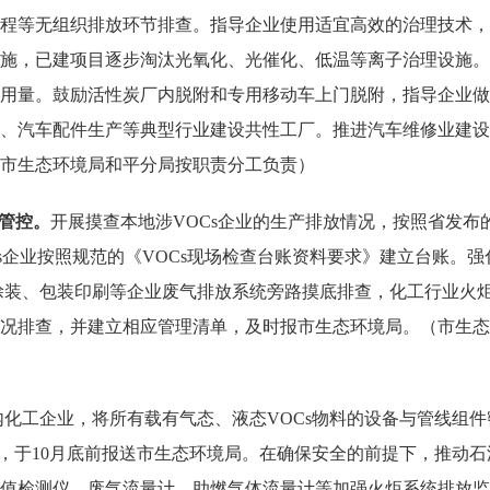
程等无组织排放环节排查。指导企业使用适宜高效的治理技术，涉
施，已建项目逐步淘汰光氧化、光催化、低温等离子治理设施。
用量。鼓励活性炭厂内脱附和专用移动车上门脱附，指导企业做
、汽车配件生产等典型行业建设共性工厂。推进汽车维修业建设
市生态环境局和平分局按职责分工负责）
化管控。
开展摸查本地涉VOCs企业的生产排放情况，按照省发布
Cs企业按照规范的《VOCs现场检查台账资料要求》建立台账。
涂装、包装印刷等企业废气排放系统旁路摸底排查，化工行业火
况排查，并建立相应管理清单，及时报市生态环境局。（市生态
化工企业，将所有载有气态、液态VOCs物料的设备与管线组件
，于10月底前报送市生态环境局。在确保安全的前提下，推动石
值检测仪、废气流量计、助燃气体流量计等加强火炬系统排放监