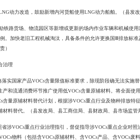
LNG动力改造，鼓励新增内河货船使用LNG动力船舶。（县发
励铁路货场、物流园区等新增或更新的场内作业车辆和机械使用
例。加快老旧工程机械淘汰，具备条件的允许更换国Ⅲ排放标准
责）
合治理
格落实国家产品VOCs含量限值标准要求，除现阶段确无法实施
生产和流通消费环节推广使用低VOCs含量原辅材料。将全面使用
Cs含量原辅材料替代计划，根据涉VOCs重点行业及物种排放特
原辅材料替代。（县发改局、县工商信局、县财政局、县市场监管
照省涉VOCs重点行业治理指引，督促指导涉VOCs重点企业对照
OCs物料（包括含VOCs原辅材料、含VOCs产品、含VOC