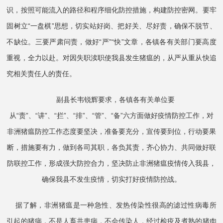
识，按照可能流入的路径和程序细化防控措施，构建防控密网。要牢
固树立“一盘棋”思想，切实站好岗、把好关、尽好责，确保不脱节、
不缺位。三要严肃问责，做好“严”“快”文章，各镇各有关部门要高度
重视，全力以赴。对因失职渎职使我县发生猪瘟的，从严从重从快追
究相关责任人的责任。
副县长韦锐辉要求，各镇各有关单位要
从“责”、“讲”、“拦”、“排”、“管”、“备”六方面做好疫情防控工作，对
非洲猪瘟防控工作态度要坚决，准备要充分，宣传要到位，行动要果
断，措施要有力，做到各司其职，各负其责，齐心协力、共同做好联
防联控工作，形成强大防控合力，坚决防止非洲猪瘟疫情传入我县，
确保我县不发生疫情，切实打好疫情防控战。
据了解，非洲猪瘟是一种急性、发热传染性很高的滤过性病毒所
引起的猪病，不是人畜共患病，不会传染人，经过检疫及煮熟的猪肉