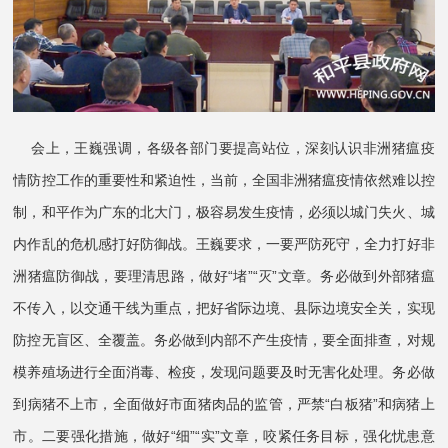
会上，王巍强调，各级各部门要提高站位，深刻认识非洲猪瘟疫
情防控工作的重要性和紧迫性，当前，全国非洲猪瘟疫情依然难以控
制，和平作为广东的北大门，极容易发生疫情，必须以城门失火、城
内作乱的危机感打好防御战。王巍要求，一要严防死守，全力打好非
洲猪瘟防御战，要理清思路，做好“堵”“灭”文章。务必做到外部猪瘟
不传入，以交通干线为重点，把好省际边境、县际边境安全关，实现
防控无盲区、全覆盖。务必做到内部不产生疫情，要全面排查，对规
模养殖场进行全面消毒、检疫，发现问题要及时无害化处理。务必做
到病猪不上市，全面做好市面猪肉品的监管，严禁“白板猪”和病猪上
市。二要强化措施，做好“细”“实”文章，咬紧任务目标，强化忧患意