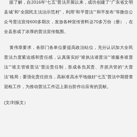
据了解，自2016年“七五”普法开展以来，成功创建了“广东省文明
县城”和“全国民主法治示范村”，利用“和平普法”“和平发布”等微信公
众号普法宣传600多期次，发放各种宣传资料达70多万份（册），在
全县形成了浓厚的普法宣传氛围。
黄伟章要求，各部门各单位要提高政治站位，充分认识加大全民
普法力度紧迫感和责任感，认真落实好“谁执法谁普法”“谁服务谁普
法”“谁主管谁普法”普法责任制，形成各负其责、齐抓共管的“大普
法”格局；要强化责任担当，高标准高水平地做好“七五”普法中期督查
迎检工作，为推动普法工作迈上新台阶作出应有的贡献。
(文/刘振文）