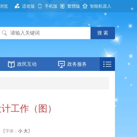
浏览
适老版
手机版
繁體版
智能机器人
政民互动
政务服务
设计工作（图）
【字体：
小
大
】