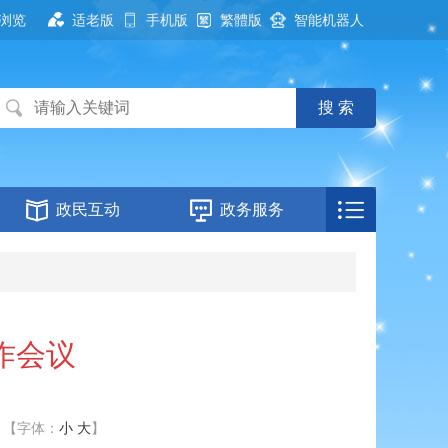
浏览
适老版
手机版
繁體版
智能机器人
政民互动
政务服务
作会议
【字体：
小
大
】