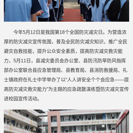
今年
5
月
12
日是我国第
1
8
个全国防灾减灾日。
为营造浓
厚的防灾减灾宣传氛围，普及全民防灾减灾知识，推广全民
避灾自救技能，提升公众安全素质，提高防灾减灾救灾能
力，
5
月
1
1
日，县减灾委员会办公室、县
防汛防旱防风
指挥
部办公室联合县应急管理局、县教育局、
县消防救援局、礼
士
镇政
府
在
礼士中学
举办了以
“
人人讲安全
个个会应急
——
提
高防灾减灾救灾能力
”
为主题的应急疏散演练暨防灾减灾宣传
进校园宣传活动。