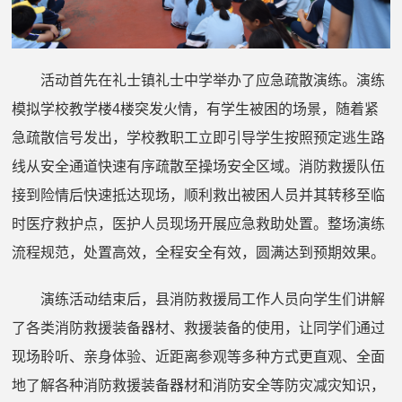
活动首先在
礼士
镇
礼士
中学举办了应急疏散演练。演练
模拟学校教学楼
4
楼突发火情，有学生被困的场景，随着紧
急
疏散
信号发出，学校教职工立即引导学生按照预定逃生路
线从安全通道快速有序
疏散
至
操场安全区域。消防救援队伍
接到险情后快速抵达现场，顺利救出被困人员并其转移至临
时医疗救护点，
医护人员现场开展应急救助处置。
整场演练
流程规范，处置高效，全程安全有效，圆满达到预期效果。
演练活动结束后，
县消防救援
局工作人员向学生们讲解
了各类消防救援装备器材、救援装备的使用，让同学们通过
现场聆听、亲身体验、近距离参观等多种方式更直观、全面
地了解各种消防救援装备器材和消防安全等防灾减灾知识，