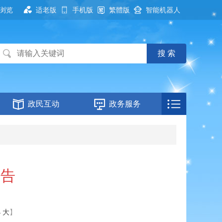
浏览
适老版
手机版
繁體版
智能机器人
政民互动
政务服务
公告
小
大
】