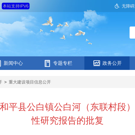
六
本站支持IPV6
无障碍
新闻中心
专题专栏
政务公开
开
>
重大建设项目信息公开
和平县公白镇公白河（东联村段
性研究报告的批复