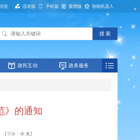
浏览
适老版
手机版
繁體版
智能机器人
政民互动
政务服务
范》的通知
【字体：
小
大
】