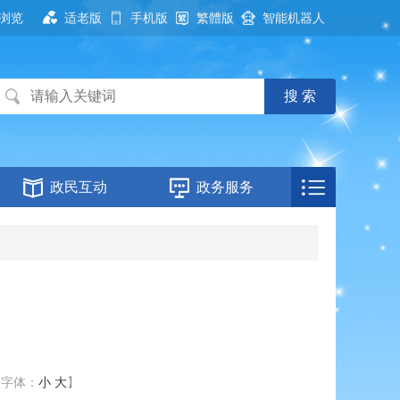
浏览
适老版
手机版
繁體版
智能机器人
政民互动
政务服务
【字体：
小
大
】