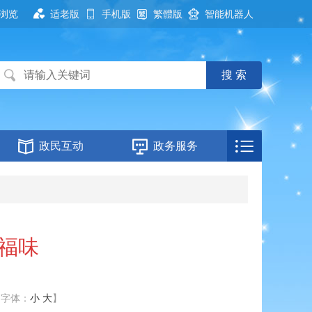
浏览
适老版
手机版
繁體版
智能机器人
政民互动
政务服务
福味
【字体：
小
大
】