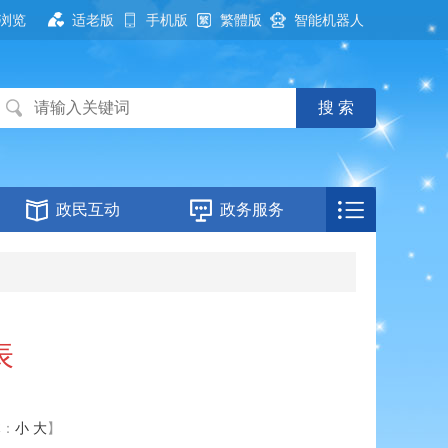
浏览
适老版
手机版
繁體版
智能机器人
政民互动
政务服务
表
体：
小
大
】