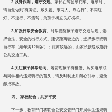
2.以身作则，遵守交规
。家长在驾驶摩托车、电摩时，
请自觉做到“有牌证、戴头盔、限两人、靠右行”，不闯红
灯、不逆行、不酒驾，为孩子树立良好榜样。
3.加强日常安全教育
。时常提醒孩子遵守交通法规，选
择合法、安全的出行方式。建议距离较近的，选择步行或骑
自行车（须年满12周岁）；距离较远的，由家长接送或选择
公共交通工具。
4.关注孩子异常动向
。若发现孩子有租借、购买电摩或
与同学相约违规骑行的苗头，请及时制止并耐心引导，避免
酿成事故。
四、 家校配合，共护平安
下一步，教育部门将联合公安交管部门开展学生违规骑